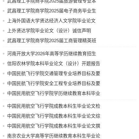
武昌理工学院商学院2025届旅游管理专业本
46.乡村振兴战略下**农产品品牌化运营策略探析
科毕业论文参考选题
武昌理工学院商学院2025届电子商务毕业生
47.**村农村电子商务发展现状及对策分析
48.AI赋能下的抖音直播电商生态构建与策略应对
论文参考题目
上海外国语大学贤达经济人文学院毕业论文
49.**农产品社群营销策略与用户粘性提升分析
（设计）撰写基本规范(图文)
上外贤达学院毕业论文（设计）诚信声明
50.**村乡村旅游O2O模式创新实践与策略优化分析
武昌理工学院商学院2025届工商管理精英班
51.乡村振兴视角下**村电商助农问题及对策分析
52.新零售模式下**超市营销策略分析
《商业计划书》选题指南
河南开放大学2026年高等学历继续教育招生
53.乡村振兴背景下**地区**产品直播营销分析
计划公示
信阳农林学院本科毕业论文（设计）开题报告
54.抖音社交短视频电商营销策略分析
55.**新零售模式探析
中国民航飞行学院交通管理专业培养目标及要
56.**地区电子商务物流服务发展问题及对策分析
求（节选）
中国民航飞行学院安全工程专业培养目标及要
57.**电商平台直播发展现状及对策分析
求
中国民用航空飞行学院学历继续教育本科毕业
58.**品牌电子商务营销策略分析
论文（设计）使用 AI 工具的规定（试行）
59.**视频网站的盈利模式分析
中国民用航空飞行学院成教本科生毕业论文检
60.**视频网站的营销策略及效果分析
测要求
中国民用航空飞行学院成教本科生毕业论文综
61.基于用户画像的美妆电商精准营销策略分析
合成绩评定办法
中国民用航空飞行学院成教本科生毕业论文撰
62.母婴电商平台消费者忠诚度影响因素分析 —— 以**平台为
例
写和答辩流程
南京农业大学高等学历继续教育本科生毕业论