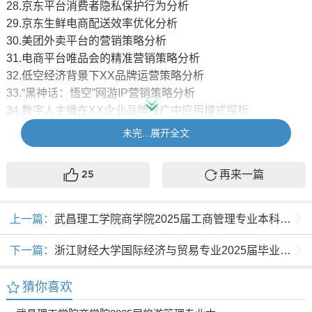
28.京东平台消费者隐私保护行为分析
29.京东生鲜电商配送效率优化分析
30.美团外卖平台的营销策略分析
31.电商平台唯品会的精准营销策略分析
32.低空经济背景下XX品牌运营策略分析
33.“黑神话：悟空”网游IP营销策略分析
34.数字人主播在XX企业品牌推广中应用模式探析
35.XX品牌数字营销策略分析
未完...展开全文
36.与辉同行文旅直播带货模式分析
37.XX社交电商内容创造模式分析
再来一篇
25
38.老君山景区短视频营销策略分析
39.四川凯特芒果直播创业路径与挑战分析
40.XX非遗产品新媒体营销策略分析
上一篇：
武昌理工学院商学院2025届工商管理专业本科毕业综合训练参考选题
41.XX跨境电商企业大数据营销对策分析
42.大数据驱动的**店铺爆品运营策略分析
下一篇：
浙江财经大学国际经济与贸易专业2025届毕业论文参考选题
43.**村乡村旅游新媒体营销创新策略探析
44.**企业电商平台全链路运营策略优化分析
猜你喜欢
45.**企业O2O模式转型中的痛点识别与对策分析