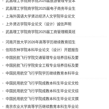
武昌理工学院商学院2025届旅游管理专业本
25、红色旅游对青年游客爱国情感影响分析——以某红色景
科毕业论文参考选题
武昌理工学院商学院2025届电子商务毕业生
区为例
26、旅游扶贫政策实施效果分析——以某贫困地区为例
论文参考题目
上海外国语大学贤达经济人文学院毕业论文
27、文旅融合背景下的夜游经济发展路径探析——以某城市
（设计）撰写基本规范(图文)
上外贤达学院毕业论文（设计）诚信声明
为例
武昌理工学院商学院2025届工商管理精英班
28、后疫情时代旅游消费者决策因素变化探析——以某地为
例
《商业计划书》选题指南
河南开放大学2026年高等学历继续教育招生
29、Z世代旅游消费行为特征及市场开发策略分析
计划公示
信阳农林学院本科毕业论文（设计）开题报告
30、社交媒体对旅游消费者目的地选择的影响分析”
31、老年旅游市场消费行为与产品开发策略探讨
中国民航飞行学院交通管理专业培养目标及要
32、浅析旅游消费者体验价值对忠诚度的影响
求（节选）
中国民航飞行学院安全工程专业培养目标及要
33、智慧旅游背景下旅游目的地形象塑造与传播策略
求
中国民用航空飞行学院学历继续教育本科毕业
34、旅游目的地可持续发展评价体系构建——以某地为例
论文（设计）使用 AI 工具的规定（试行）
35、乡村旅游目的地品牌建设与营销策略探析
中国民用航空飞行学院成教本科生毕业论文检
36、文化旅游目的地的文化传承与创新发展——以某地为例
测要求
中国民用航空飞行学院成教本科生毕业论文综
37、旅游目的地危机管理与应对策略探析——以某危机事件
合成绩评定办法
中国民用航空飞行学院成教本科生毕业论文撰
为例
38、试析旅游酒店服务质量提升策略——基于游客满意度的
写和答辩流程
南京农业大学高等学历继续教育本科生毕业论