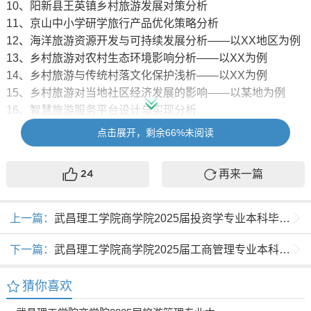
10、阳新县王英镇乡村旅游发展对策分析
11、京山中小学研学旅行产品优化策略分析
12、海洋旅游资源开发与可持续发展分析——以XX地区为例
13、乡村旅游对农村生态环境影响分析——以XX为例
14、乡村旅游与传统村落文化保护浅析——以XX为例
15、乡村旅游对当地社区经济发展的影响——以某地为例
16、智慧旅游服务平台设计与实现分析
17、景区智慧旅游应用的现状与对策分析——以某景区为例
点击展开，剩余66%未阅读
18、旅游企业数字化转型过程中的挑战与对策分析
19、基于游客满意度的某景区服务质量提升分析
再来一篇
24
20、新媒体时代旅行社品牌营销策略分析
21、浅析城市民宿的服务质量与顾客忠诚度关系——以某城
市为例
上一篇：
武昌理工学院商学院2025届投资学专业本科毕业综合训练参考选题
22、文化旅游产品的开发与创新分析——以某历史文化名城
为例
下一篇：
武昌理工学院商学院2025届工商管理专业本科毕业综合训练参考选题
23、高铁开通对地区旅游发展的影响分析——以某地区为例
24、主题公园游客体验与二次消费行为分析——以某公园为
猜你喜欢
例