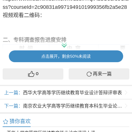
ss?courseId=2c90831a9971949101999356fb2a5e28
视频观看二维码：
二、专科
调查报告
进度安排
时 间
内 容
要 
点击展开，剩余50%未阅读
2025年9月底—
调查报告启动
1.学校发布《
10月10日
科学生调查
包
再来一篇
0
2.学生登录
熟悉专科调
上一篇：
西华大学高等学历继续教育毕业设计答辩评审表
统
下一篇：
南京农业大学高等学历继续教育本科生毕业论文(设计) 中期检查表
3.学生明确
告写作流程
猜你喜欢
节点
4.学生自行