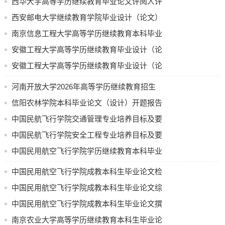
西华大学高等学历继续教育毕业论文评阅人评
调查报告写
阅表
西安邮电大学继续教育学院毕业设计（论文）
频
撰写规范 （试行）
南京信息工程大学高等学历继续教育本科毕业
截止至
选题
1. 学生在
论文（设计） 开题报告
安徽工程大学高等学历继续教育毕业设计（论
2025年10月31日
题”——“自
文）任务书
安徽工程大学高等学历继续教育毕业设计（论
入“拟定题目
文）答辩问题记录
述”
河南开放大学2026年高等学历继续教育招生
2. 各教学
计划公示
信阳农林学院本科毕业论文（设计）开题报告
完成选题
中国民航飞行学院交通管理专业培养目标及要
截止至
撰写调查报告
12
月
31
日前
求（节选）
中国民航飞行学院安全工程专业培养目标及要
2025年12月31日
在“论文上传
求
中国民用航空飞行学院学历继续教育本科毕业
和论文终稿
论文（设计）使用 AI 工具的规定（试行）
终稿
中国民用航空飞行学院成教本科生毕业论文检
“论文上传”
测要求
中国民用航空飞行学院成教本科生毕业论文综
告、初稿、
合成绩评定办法
中国民用航空飞行学院成教本科生毕业论文撰
上传，
稿件
写和答辩流程
南京农业大学高等学历继续教育本科生毕业论