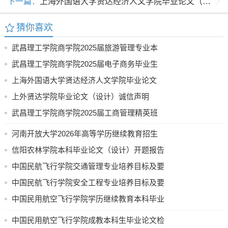
下一篇：
上海外国语大学贤达经济人文学院毕业论文（设计）查重检测细则
猜你喜欢
武昌理工学院商学院2025届旅游管理专业本
科毕业论文参考选题
武昌理工学院商学院2025届电子商务毕业生
论文参考题目
上海外国语大学贤达经济人文学院毕业论文
（设计）撰写基本规范(图文)
上外贤达学院毕业论文（设计）诚信声明
武昌理工学院商学院2025届工商管理精英班
《商业计划书》选题指南
河南开放大学2026年高等学历继续教育招生
计划公示
信阳农林学院本科毕业论文（设计）开题报告
中国民航飞行学院交通管理专业培养目标及要
求（节选）
中国民航飞行学院安全工程专业培养目标及要
求
中国民用航空飞行学院学历继续教育本科毕业
论文（设计）使用 AI 工具的规定（试行）
中国民用航空飞行学院成教本科生毕业论文检