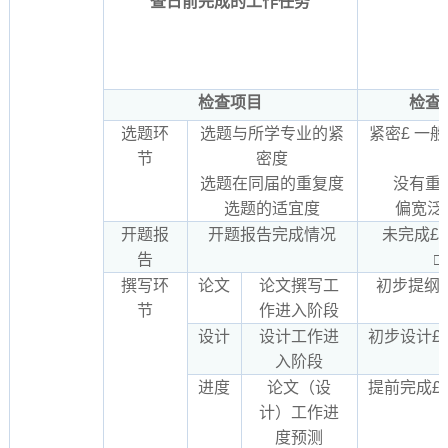
查日前完成的工作任务
检查项目
检查
选题环
选题与所学专业的紧
紧密£ 一般
节
密度
选题在同届的重复度
没有重
选题的适宜度
偏宽泛□
开题报
开题报告完成情况
未完成£ 
告
□
撰写环
论文
论文撰写工
初步提纲£
节
作进入阶段
设计
设计工作进
初步设计£
入阶段
进度
论文（设
提前完成£
计）工作进
度预测