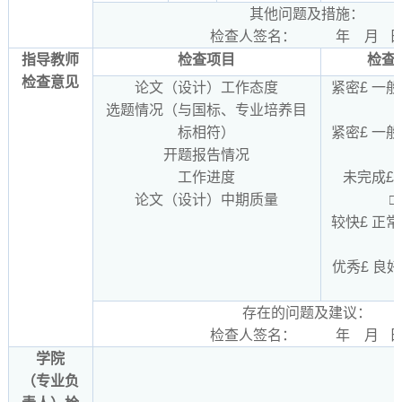
其他问题及措施：
检查人签名： 年 月 
指导教师
检查项目
检查
检查意见
论文（设计）工作态度
紧密£ 一般
选题情况（与国标、专业培养目
标相符）
紧密£ 一般
开题报告情况
工作进度
未完成£ 
论文（设计）中期质量
□
较快£ 正常
优秀£ 良好
存在的问题及建议：
检查人签名： 年 月 
学院
（专业负