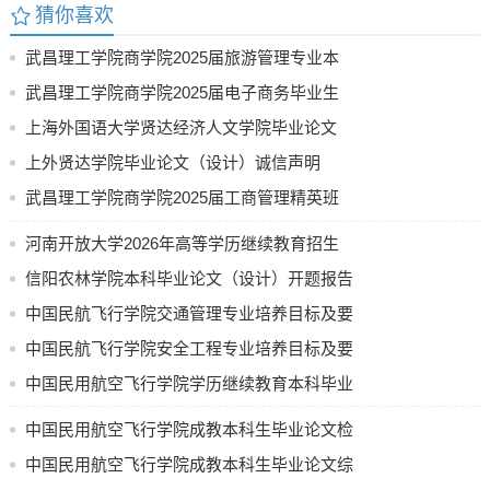
猜你喜欢
武昌理工学院商学院2025届旅游管理专业本
科毕业论文参考选题
武昌理工学院商学院2025届电子商务毕业生
论文参考题目
上海外国语大学贤达经济人文学院毕业论文
（设计）撰写基本规范(图文)
上外贤达学院毕业论文（设计）诚信声明
武昌理工学院商学院2025届工商管理精英班
《商业计划书》选题指南
河南开放大学2026年高等学历继续教育招生
计划公示
信阳农林学院本科毕业论文（设计）开题报告
中国民航飞行学院交通管理专业培养目标及要
求（节选）
中国民航飞行学院安全工程专业培养目标及要
求
中国民用航空飞行学院学历继续教育本科毕业
论文（设计）使用 AI 工具的规定（试行）
中国民用航空飞行学院成教本科生毕业论文检
测要求
中国民用航空飞行学院成教本科生毕业论文综