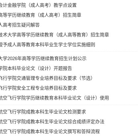
国际经济与贸易
3年
经
会计金融学院（成人高考）教学点设置
社会工作
法学
3年
法
高等学历继续教育（成人高考）招生简章
园林
农学
3年
农
人高考招生疑问解答
技术大学高等学历继续教育（成人高等教育）招生简章
授予成人高等教育本科毕业生学士学位实施细则
大学2026年高等学历继续教育招生计划公示
费9600元（第一年3800元，第二年3800元，第三年2000元）
学院本科毕业论文（设计）开题报告
学费14400元（4800元/学年）
飞行学院交通管理专业培养目标及要求（节选）
试
飞行学院安全工程专业培养目标及要求
上海成人高校招生统一文化考试，考试时间预计在2024年10月
航空飞行学院学历继续教育本科毕业论文（设计）使用
海市教育考试院公布为准。
考生还须参加学校组织的艺术类专业加试，加试科目：素描、色
的规定（试行）
航空飞行学院成教本科生毕业论文检测要求
/人，加试时间：10月7日（暂定）。
则
航空飞行学院成教本科生毕业论文综合成绩评定办法
航空飞行学院成教本科生毕业论文撰写和答辩流程
加全国成人高考达到上海市成人高校招生最低录取控制分数线的考