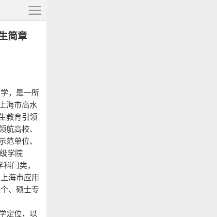
生简章
大学，是一所
上海市高水
生教育引领
领航高校、
示范单位、
级学院
学科门类，
、上海市应用
8个、硕士专
学定位，以