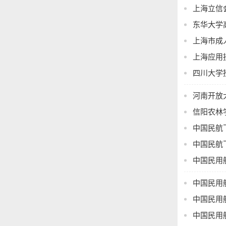
上海立信
东华大学
上海市成
上海应用
四川大学
河南开放
收费标准:
一般专业总学
信阳农林
艺术类专业总
中国民航
三、入学考
中国民航
考生需参加
中国民用
试安排以上
艺术类专业
AI 工具
中国民用
用：100元
四、录取原
中国民用
中国民用
1.对于参