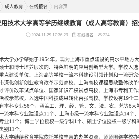
成人教育
在线报名
内容页
应用技术大学高等学历继续教育（成人高等教育）招
2024-11-29 17:36:23
在线报名
224
术大学办学肇始于1954年，现为上海市重点建设的高水平地方
硕士和博士培养层次的、特色鲜明的应用创新型大学。学校入选
重点建设单位、上海高等学校一流本科建设引领计划和一流研究
市深化创新创业教育改革示范高校、上海高校课程思政整体改革
才评价改革试点单位、国家知识产权试点高校、上海市专利工作
治校示范校，入选中国科技成果转化百强高校。学校设有19个二
有本科专业56个，涵盖工、理、经、管、文、法、农、艺等8大
一流本科专业建设点11个、上海市级一流本科专业建设点14个
专业11个；博士学位授权一级学科1个、硕士学位授权一级学科
类别11个。
术大学继续教育学院依托学校丰富的办学资源，紧紧围绕学校办