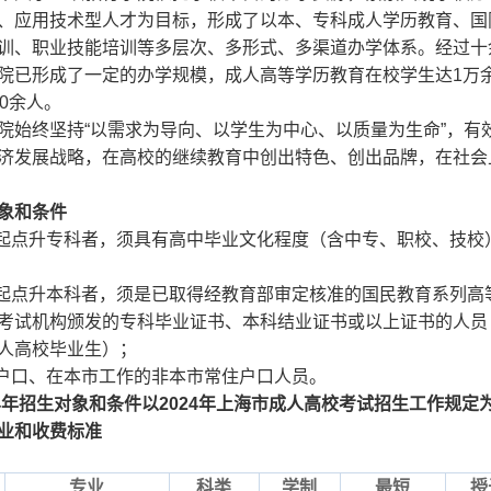
、应用技术型人才为目标，形成了以本、专科成人学历教育、国
训、职业技能培训等多层次、多形式、多渠道办学体系。经过十
院已形成了一定的办学规模，成人高等学历教育在校学生达1万
00余人。
院始终坚持“以需求为导向、以学生为中心、以质量为生命”，有
济发展战略，在高校的继续教育中创出特色、创出品牌，在社会
象和条件
中起点升专科者，须具有高中毕业文化程度（含中专、职校、技校
科起点升本科者，须是已取得经教育部审定核准的国民教育系列高
考试机构颁发的专科毕业证书、本科结业证书或以上证书的人员（
人高校毕业生）；
住户口、在本市工作的非本市常住户口人员。
4年招生对象和条件以2024年上海市成人高校考试招生工作规定
业和收费标准
专业
科类
学制
最短
授