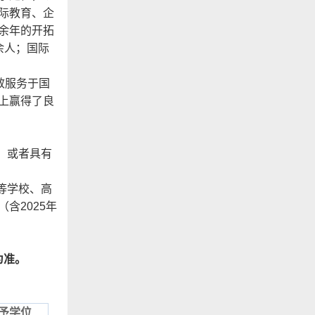
际教育、企
余年的开拓
余人；国际
效服务于国
上赢得了良
）或者具有
等学校、高
含2025年
为准。
予学位