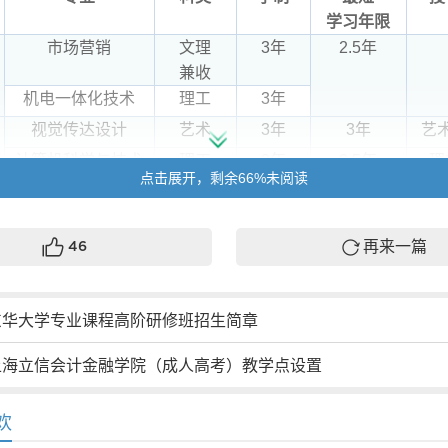
学习年限
市场营销
文理
3年
2.5年
兼收
机电一体化技术
理工
3年
视觉传达设计
艺术
3年
3年
艺
计算机科学与技术
理工
3年
2.5年
理
点击展开，剩余66%未阅读
土木工程
3年
工
机械设计制造及其
3年
再来一篇
自动化
46
化学工程与工艺
3年
安全工程
3年
东华大学专业课程高阶研修班招生简章
环境工程
3年
上海立信会计金融学院（成人高考）教学点设置
建筑学
3年
会计学
经管
3年
管
欢
市场营销
3年