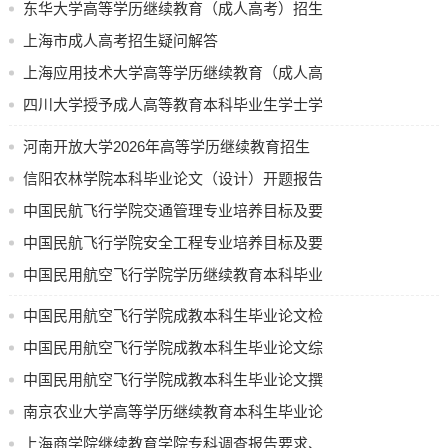
置
东华大学高等学历继续教育（成人高考）招生
科不超过22学分。
简章
上海市成人高考招生疑问解答
（3）基础英语达到国家大学英语四级（CET－4）或公共英
上海应用技术大学高等学历继续教育（成人高
语三级（PETS）（上海市考点）合格标准，从签发之日起至
等教育）招生简章
四川大学授予成人高等教育本科毕业生学士学
学士学位申请日期止四年内有效。
位实施细则
河南开放大学2026年高等学历继续教育招生
（4）毕业设计（论文）成绩达到良（含良）以上。
计划公示
信阳农林学院本科毕业论文（设计）开题报告
中国民航飞行学院交通管理专业培养目标及要
求（节选）
中国民航飞行学院安全工程专业培养目标及要
7.学院有开设考前辅导班吗？
求
中国民用航空飞行学院学历继续教育本科毕业
辅导班第一期一般在每年3月份开班，依次连续开设多期。考
论文（设计）使用 AI 工具的规定（试行）
生可拨打56331940咨询，或登陆https://cce.shu.edu.cn浏览
中国民用航空飞行学院成教本科生毕业论文检
辅导班招生信息。
测要求
中国民用航空飞行学院成教本科生毕业论文综
合成绩评定办法
中国民用航空飞行学院成教本科生毕业论文撰
写和答辩流程
南京农业大学高等学历继续教育本科生毕业论
8.成人高考的复习教材哪里有购买？
文(设计) 中期检查表
上海商学院继续教育学院专科调查报告要求、