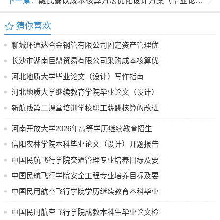
下一篇：
戴氏餐饮成本核算方法优化设计方案（毕业论文提纲）
猜你喜欢
聊城环通达合金钢管有限公司固定资产管理优
化方案设计（毕业论文提纲）
长沙市湖南巨鼎贸易有限公司采购成本核算优
化方案设计（毕业论文提纲）
河北地质大学毕业论文（设计）写作指南
河北地质大学继续教育学院毕业论文（设计）
评分表
新航线第二课堂培训学校职工薪酬核算的改进
策略方案设计（毕业论文提纲）
河南开放大学2026年高等学历继续教育招生
计划公示
信阳农林学院本科毕业论文（设计）开题报告
中国民航飞行学院交通管理专业培养目标及要
求（节选）
中国民航飞行学院安全工程专业培养目标及要
求
中国民用航空飞行学院学历继续教育本科毕业
论文（设计）使用 AI 工具的规定（试行）
中国民用航空飞行学院成教本科生毕业论文检