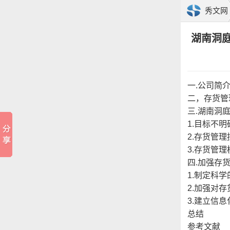
秀文网
湖南洞
一.公司简
二，存货管
三.湖南洞
1.目标不
2.存货管
3.存货管
四.加强存
1.制定科
2.加强对
3.建立信
总结
参考文献