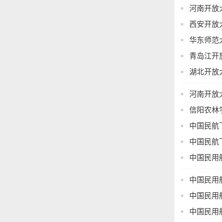
河南开放
电大及教学
（二）湖北
西安开放
http://
华东师范
放教育的教
青岛江开
或其他单位
湖北开放
（三）国家
电大领取招
河南开放
的招生宣传
信阳农林
（四）招生
明确解释招
中国民航
（五）20
中国民航
宣传材料（
中国民用
及发布时间
称、页面截
AI 工具
中国民用
办公室备案
中国民用
六、入学资
各市（州）
中国民用
点须明确入