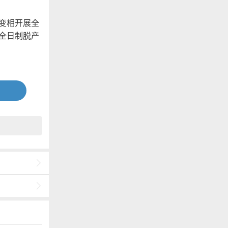
变相开展全
全日制脱产
各自的行政
门同意；
学院、仙桃
管理。
传形式与内
信公众号
。各市（州）