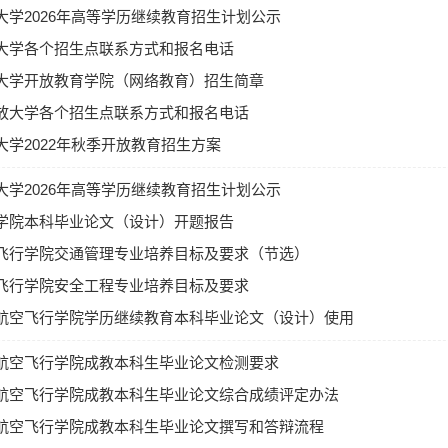
大学2026年高等学历继续教育招生计划公示
点要实事求是发布招生信息，不得发布模糊、虚假信息宣传误导
开放大学将及时更新湖北开放大学网招生专栏，具体地址为：
大学各个招生点联系方式和报名电话
210.42.160.45/ddzsw/。在招生专栏中公示2022年秋季经国家开
大学开放教育学院（网络教育）招生简章
学点及其招生专业，供教学点进行招生宣传和咨询使用。未经公
放大学各个招生点联系方式和报名电话
不得开展开放教育招生活动；
大学2022年秋季开放教育招生方案
开放大学统一印制2022年秋季开放教育招生宣传海报，市州电
生宣传海报并分发至各教学点，要在主要招生场所的显著位置张
大学2026年高等学历继续教育招生计划公示
海报；
学院本科毕业论文（设计）开题报告
工作人员须以教育部、国开总部和湖北开放大学有关招生政策为
生工作过程中的相关政策问题，做好招生咨询工作；
飞行学院交通管理专业培养目标及要求（节选）
22年8月31日前将本校2022年秋季招生简章、招生广告及其他公
飞行学院安全工程专业培养目标及要求
纸质材料须提供原件；通过网站发布的宣传材料须汇总网址链接
航空飞行学院学历继续教育本科毕业论文（设计）使用
和持续投放时间，形成统一文档，加盖单位公章；手机端材料须汇
图及发布时间和持续投放时间，形成统一文档，加盖单位公章）
的规定（试行）
航空飞行学院成教本科生毕业论文检测要求
。
航空飞行学院成教本科生毕业论文综合成绩评定办法
格审核
电大及直管教学点按照国家开放大学要求，严格审核新生入学资
航空飞行学院成教本科生毕业论文撰写和答辩流程
学资格审核工作的具体职责，建立首审负责制，审核人接收审核