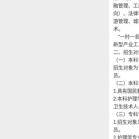
融管理、工
向）、法律
游管理、城
术
“一村一名
新型产业工
二、招生对
（一）本科
招生对象为
员。
（二）本科
1.具有国
2.本科护
卫生技术人
（三）专科
1.招生对
员。
2.护理学