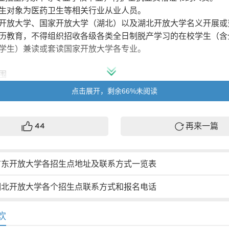
生对象为医药卫生等相关行业从业人员。
开放大学、国家开放大学（湖北）以及湖北开放大学名义开展或
历教育，不得组织招收各级各类全日制脱产学习的在校学生（含
学生）兼读或套读国家开放大学各专业。
围
学点须按照国家开放大学审批的办学层次及招生专业、方向，在
点击展开，剩余66%未阅读
围内招生；
教育教学点开设护理学、药学专业须征得当地教育、卫生行政部
学专业仅限于黄冈、宜昌、襄阳、恩施、十堰、黄石阳新、荆楚
再来一篇
44
其他地区均不得招收或者变相挂靠注册上述专业学生。
划
022年秋季招生专业和规模见国家开放大学招生平台的招生计划
广东开放大学各招生点地址及联系方式一览表
传
湖北开放大学各个招生点联系方式和报名电话
运用互联网思维，借助新技术新媒体，开发新渠道，创新招生宣
用《我是国开人》招生年度宣传片和“国家开放大学招生”官方微
ZSB)，加强招生宣传正面引导;
欢
以“国家开放大学湖北分部2022年秋季招生”名义发布招生信息