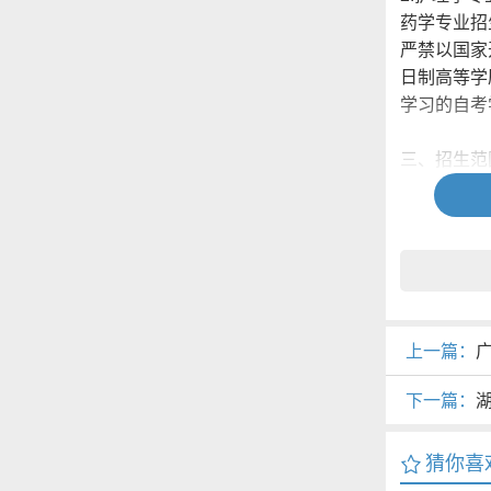
药学专业招
严禁以国家
日制高等学
学习的自考
三、招生范
（一）各教
管辖区域范
（二）开放
（三）护理
当地招生。
四、招生计
各教学点2
上一篇：
五、招生宣
下一篇：
各教学点要
容，充分利
(OUCZB
猜你喜
（一）我省