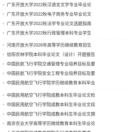
专业毕业论文 (设计)选题指南
广东开放大学2022秋汉语言文学专业毕业论
文选题（范围）指南及写作要求
广东开放大学2022秋电子商务专业毕业论文
选题指南
广东开放大学2022秋法学专业论文选题指南
（二）
广东开放大学2022秋行政管理本科专业学生
毕业论文选题指南
河南开放大学2026年高等学历继续教育招生
计划公示
信阳农林学院本科毕业论文（设计）开题报告
中国民航飞行学院交通管理专业培养目标及要
求（节选）
中国民航飞行学院安全工程专业培养目标及要
求
中国民用航空飞行学院学历继续教育本科毕业
论文（设计）使用 AI 工具的规定（试行）
中国民用航空飞行学院成教本科生毕业论文检
测要求
中国民用航空飞行学院成教本科生毕业论文综
合成绩评定办法
中国民用航空飞行学院成教本科生毕业论文撰
写和答辩流程
南京农业大学高等学历继续教育本科生毕业论