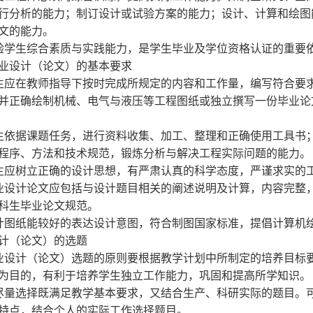
行分析的能力；制订设计或试验方案的能力；设计、计算和绘图
文的能力。
学生综合素质与实践能力，是学生毕业及学位资格认证的重要
设计（论文）的基本要求
应在教师指导下按时完成所规定的内容和工作量，编写符合要
并正确绘制机械、电气与液压等工程图纸或独立撰写一份毕业论
依据课题任务，进行资料收集、加工、整理和正确使用工具书
程序、方法和技术规范，锻炼分析与解决工程实际问题的能力。
应树立正确的设计思想，有严肃认真的科学态度，严谨求实的
设计论文应包括与设计题目相关的阐述说明及计算，内容完整
科生毕业论文规范。
计图纸能较好的表达设计意图，符合制图国家标准，提倡计算机
计（论文）的选题
设计（论文）选题的原则要根据教学计划中所制定的培养目标
为目的，有利于培养学生独立工作能力，巩固和提高所学知识。
量选择既满足教学基本要求，又结合生产、科研实际的题目。
特点，结合个人的实际工作选择题目。