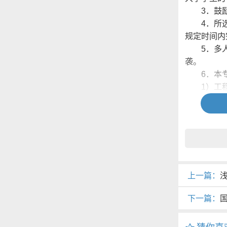
3．鼓励
4．所选
规定时间内
5．多人
袭。
6．本专
1）工程
2）工程技
四、毕业设
1．毕业
（不少于5
答辩委员会
2．论文书
辩。每名学
上一篇：
浅
个环节。
下一篇：
3．学生
五、成绩评
1．毕业