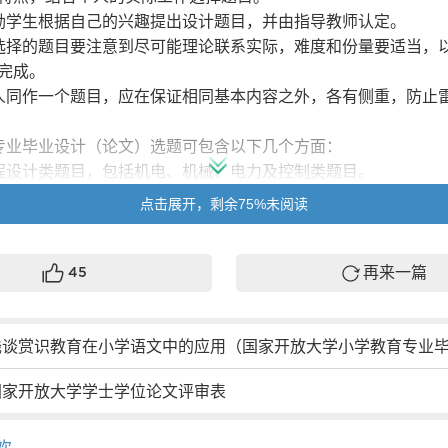
学生根据自己的兴趣提出设计题目，并由指导教师认定。
择的题目要注意到尽可能理论联系实际，难度和份量要适当，
完成。
同作一个题目，应在保证相同基本内容之外，各有侧重，防止
业毕业设计（论文）选题可包含以下几个方面：
设计类题目，包括机电、机械、电力及控制类题目。
术研究类题目，可为技术革新、创新、设计等项目。
点击展开，剩余75%未阅读
计（论文）答辩
设计（论文）结束后，必须进行答辩。答辩委员会由本专业中
人）组成，设主任一人（应具有高级职称），由答辩委员会主任
再来一篇
45
成员报省、市级电大备案。
写完在规定的时间内提交纸质论文2份、及相关资料的电子版
生答辩时间为15分钟左右，包括设计内容重点介绍和回答教师
谈赏识教育在小学语文中的应用（国家开放大学小学教育专业毕业论文
国家开放大学学士学位论文评审表
论文答辩工作，按学校安排时间统一进行。
定
设计（论文）的成绩采取五级记分和评语相结合的办法。根据