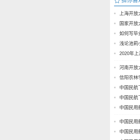
猜你喜
计（论文）
上海开放
评语。经答
辩委员会主
国家开放
2．评分
如何写毕
优：毕业设
浅论池莉
工作能力；
2020
良：毕业设
及附件完整
河南开放
中：毕业设
信阳农林
件完整；答
及格：毕业
中国民航
书）及附件
中国民航
不及格：毕
中国民用
明书）及附
六、毕业设
AI 工具
中国民用
附件一、
中国民用
国家开放大