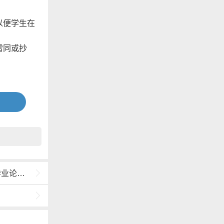
以便学生在
雷同或抄
级职称以上
主持答辩。
并参加答
提出的问题两
例文）
学生毕业设