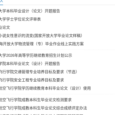
欢
的优缺点、数据和结论的精确程度、说明书与图纸的质量、答辩
大学本科毕业设计（论文）开题报告
辩委员会通过，将成绩和评语填入毕业设计（论文）的有关栏目
任签字。
大学学士学位论文评审表
标准（五级分制）
业论文
计(论文)的内容正确、有独立见解或取得有价值的成果；有
小说女性意识的流变(国家开放大学毕业论文样稿）
提交的论文（说明书）及附件完整、清晰、答辩正确。
年上海开放大学物流管理（专）毕业作业线上实践方案
计(论文)的内容正确、有较强的独立工作能力；提交的论文
；答辩时回答基本正确，无概念性错误。
大学2026年高等学历继续教育招生计划公示
计(论文)的内容正确、独立工作能力一般；提交的论文（说
学院本科毕业论文（设计）开题报告
辩时回答问题基本正确，主要概念清楚。
设计(论文)的内容无原则性错误；独立工作能力差；提交的
飞行学院交通管理专业培养目标及要求（节选）
完整；答辩时回答问题不完全准确，有个别概念性错误。
飞行学院安全工程专业培养目标及要求
业设计（论文）未完成规定的任务和要求或有原则性错误；提交
航空飞行学院学历继续教育本科毕业论文（设计）使用
件不完整；答辩时概念性错误较多。无故不参加答辩者，以不及
计（论文）书写、打印、装订格式参阅附件一
的规定（试行）
航空飞行学院成教本科生毕业论文检测要求
航空飞行学院成教本科生毕业论文综合成绩评定办法
学
机械设计制造及其自动化专业