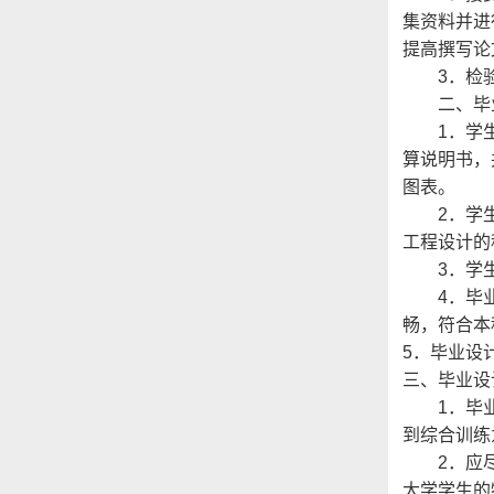
集资料并进
提高撰写论
3．检验
二、毕业
1．学生
算说明书，
图表。
2．学生
工程设计的
3．学生
4．毕业
畅，符合本
5．毕业设
三、毕业设
1．毕业
到综合训练
2．应尽
大学学生的