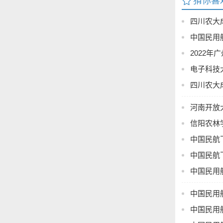
猜你喜
四川农大
中国民用
2022
电子科技
（非申请
四川农大
毕业设
河南开放
计（论
信阳农林
文）成
中国民航
绩
中国民航
中国民用
AI 工具
中国民用
中国民用