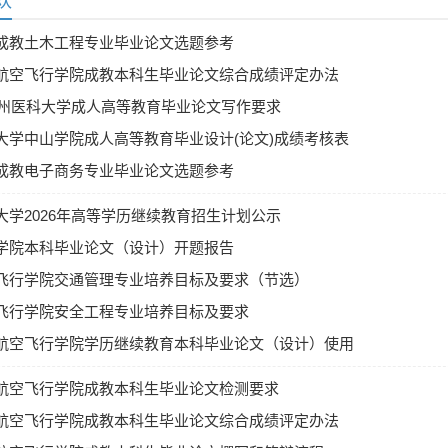
欢
成教土木工程专业毕业论文选题参考
航空飞行学院成教本科生毕业论文综合成绩评定办法
年广州医科大学成人高等教育毕业论文写作要求
大学中山学院成人高等教育毕业设计(论文)成绩考核表
答辩小组组长签名：
学位类）
成教电子商务专业毕业论文选题参考
年 月 日
1．平时成绩（满分20
分
大学2026年高等学历继续教育招生计划公示
分）
学院本科毕业论文（设计）开题报告
飞行学院交通管理专业培养目标及要求（节选）
2．设计说明书（论文报
分
飞行学院安全工程专业培养目标及要求
告）（满分40）
航空飞行学院学历继续教育本科毕业论文（设计）使用
的规定（试行）
总分：
3．现场答辩（满分
分
航空飞行学院成教本科生毕业论文检测要求
40）
航空飞行学院成教本科生毕业论文综合成绩评定办法
（等级：