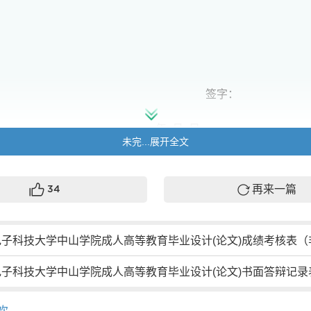
签字：
年 月 日
未完...展开全文
评审意见：
再来一篇
34
子科技大学中山学院成人高等教育毕业设计(论文)成绩考核表（非申请
评阅人：
年 月 日
电子科技大学中山学院成人高等教育毕业设计(论文)书面答辩记录
答辩意见：