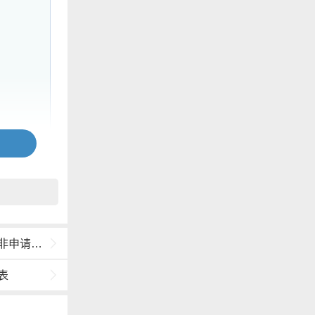
学位类）
表